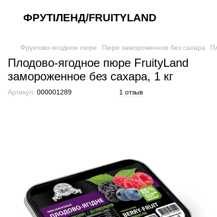
ФРУТІЛЕНД/FRUITYLAND
Фруктово-ягодное пюре
Пюре замороженное без сахара
П
Плодово-ягодное пюре FruityLand
замороженное без сахара, 1 кг
Артикул:
000001289
1 отзыв