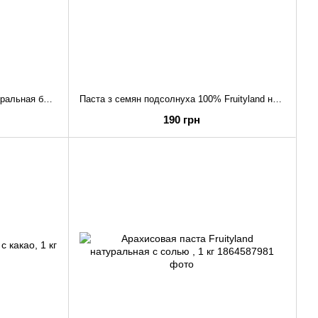
Кешью паста 100% Fruityland натуральная без добавок, 1 кг
Паста з семян подсолнуха 100% Fruityland натуральная без добавок, 1 кг
190 грн