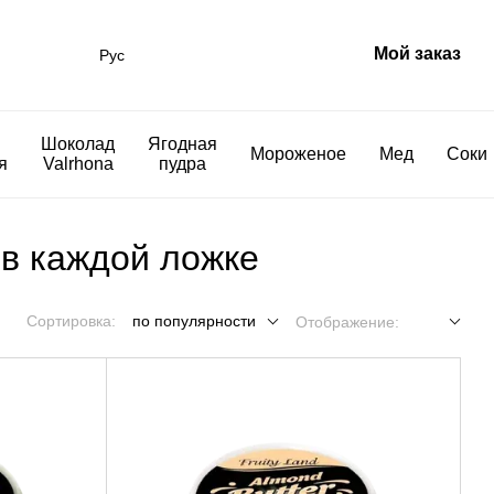
Мой заказ
Рус
Шоколад
Ягодная
Мороженое
Мед
Соки
я
Valrhona
пудра
 в каждой ложке
Сортировка:
по популярности
Отображение: