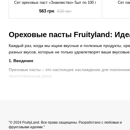
Сет ореховых паст «Знакомство» 5шт по 100 г
Сет па
563 грн
625 грн
Ореховые пасты Fruityland: И
Каждый раз, когда мы ищем вкусные и полезные продукты, оре
разных вкусов, которые не только удовлетворят ваши вкусовы
1. Введение
Ореховые пасты – это настоящее наслаждение для поклонников
приготовленным дома.
2. Разнообразие ореховых паст от Fruityland
Ореховые пасты: что они такое?
Ореховые пасты – это продукт, изготовленный из разных видов
удовлетворить любые вкусовые предпочтения.
Виды ореховых паст Fruityland
"© 2024 FruityLand. Все права защищены. Разработано с любовью и
фруктовыми идеями."
У них есть арахисовая паста, арахисовая с солью, арахисовая