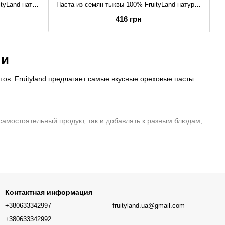
Паста из грецкого ореха 100% FruityLand натуральная без добавок, 1 кг
Паста из семян тыквы 100% FruityLand натуральная без добавок, 1 кг
416 грн
ни
ов. Fruityland предлагает самые вкусные ореховые пасты
самостоятельный продукт, так и добавлять к разным блюдам,
and предлагает широкий выбор ореховых паст, чтобы
Контактная информация
+380633342997
fruityland.ua@gmail.com
+380633342992
ташковая, кунжутная паста тахини, паста из семян