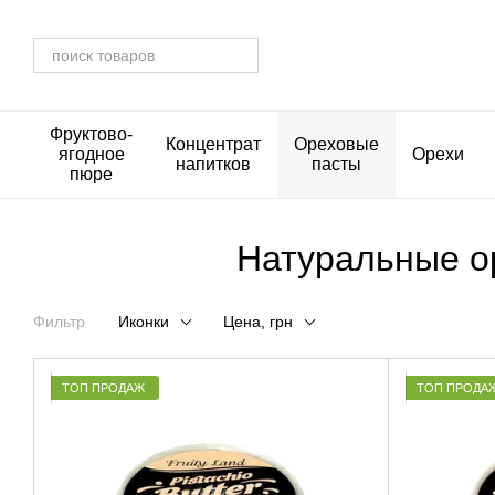
Перейти к основному контенту
Фруктово-
Концентрат
Ореховые
ягодное
Орехи
напитков
пасты
пюре
Натуральные ор
Фильтр
Иконки
Цена, грн
ТОП ПРОДАЖ
ТОП ПРОДА