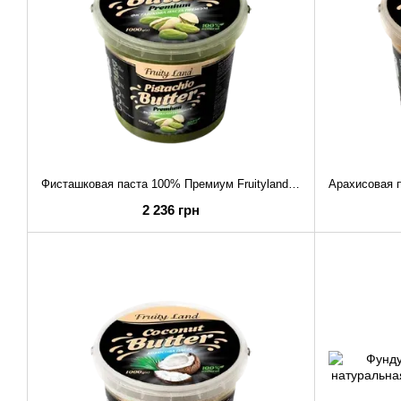
Фисташковая паста 100% Премиум Fruityland натуральная без добавок , 1 кг
2 236 грн