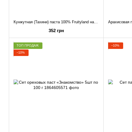
Кунжутная (Тахини) паста 100% Fruityland натуральная без добавок, 1 кг
352 грн
ТОП ПРОДАЖ
−10%
−10%