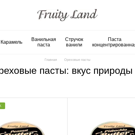
Ванильная
Стручок
Паста
Карамель
паста
ванили
концентрированна
Главная
Ореховые пасты
еховые пасты: вкус природы
Ж