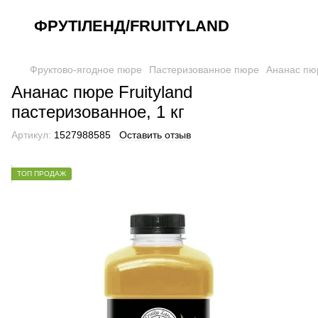
ФРУТІЛЕНД/FRUITYLAND
Фруктово-ягодное пюре
Пастеризованное пюре
Ананас пюр
Ананас пюре Fruityland
пастеризованное, 1 кг
Артикул:
1527988585
Оставить отзыв
ТОП ПРОДАЖ