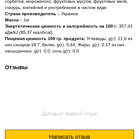
сорбетов, мороженого, фруктовых муссов, фруктовых желе,
глазурь, коктейлей и употребления в чистом виде.
Страна производитель
– Украина
Масса
– 1кг
Энергетическая ценность и калорийность на 100 г:
357,43
кДж/kJ (85,37 ккал/kcal).
Пищевая ценность 100 гр. продукта:
Углеводы, g(г): 21,6 из
них сахаров 18,7; Белки, g(г): 0,44; Жиры, g(г): 0,17 из них
насыщенных, g(г): 0,0; соль g(г): 0,0.
Отзывы
Добавьте первый отзыв
Написать отзыв