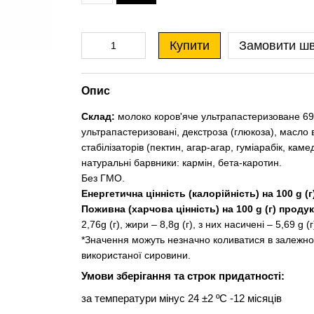
Купити
Замовити ш
Опис
Склад:
молоко коров'яче ультрапастеризоване 69,
ультрапастеризовані, декстроза (глюкоза), масло 
стабілізаторів (пектин, агар-агар, гуміарабік, ка
натуральні барвники: кармін, бета-каротин.
Без ГМО.
Енергетична цінність (калорійність) на 100 g (
Поживна (харчова цінність) на 100 g (г) продук
2,76g (г), жири – 8,8g (г), з них насичені – 5,69 g (г)
*Значення можуть незначно коливатися в залежнос
використаної сировини.
Умови зберігання та строк придатності:
за температури мінус 24 ±2 ºС -12 місяців