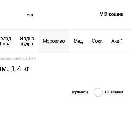
Мій кошик
Укр
олад
Ягідна
Морозиво
Мед
Соки
Акції
rhona
пудра
розиво Бабл гам, 1,4 кг
, 1,4 кг
Порівняти
В бажання