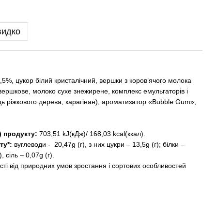
видко
5%, цукор білий кристалічний, вершки з коров’ячого молока
вершкове, молоко сухе знежирене, комплекс емульгаторів і
медь ріжкового дерева, карагінан), ароматизатор «Bubble Gum»,
г) продукту:
703,51 kJ(кДж)/ 168,03 kcal(ккал).
ту*:
вуглеводи - 20,47g (г), з них цукри – 13,5g (г); білки –
, сіль – 0,07g (г).
ті від природних умов зростання і сортових особливостей