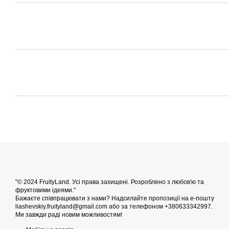
"© 2024 FruityLand. Усі права захищені. Розроблено з любов'ю та
фруктовими ідеями."
Бажаєте співпрацювати з нами? Надсилайте пропозиції на е-пошту
liashevskiy.fruityland@gmail.com або за телефоном +380633342997.
Ми завжди раді новим можливостям!