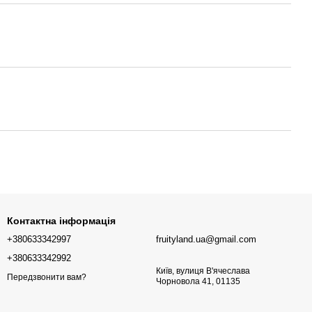
Контактна інформація
+380633342997
fruityland.ua@gmail.com
+380633342992
Київ, вулиця В'ячеслава
Передзвонити вам?
Чорновола 41, 01135