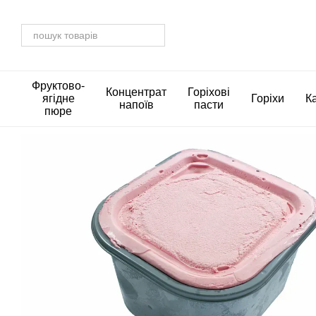
Перейти до основного контенту
Фруктово-
Концентрат
Горіхові
ягідне
Горіхи
К
напоїв
пасти
пюре