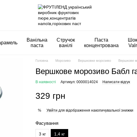
Ванільна
Стручок
Паста
Шок
арамель
паста
ванілі
концентрована
Val
Головна
Морозиво
Вершковке морозиво
Вершкове мо
Вершкове морозиво Бабл гам
В наявності
Артикул: 0000014024
Написати відгук
329 грн
Увійти
для відображення накопичувальної знижки
%
Фасування
3 кг
1,4 кг