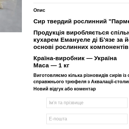
Опис
Сир твердий рослинний "Пармез
Продукція виробляється спіль
кухарем Емануеле ді Б'язе за
основі рослинних компонентів б
Країна-виробник — Україна
Маса — 1 кг
Виготовляємо кілька різновидів сирів із 
справжнього трюфеля з Аквалації-столиц
Новий відгук або коментар