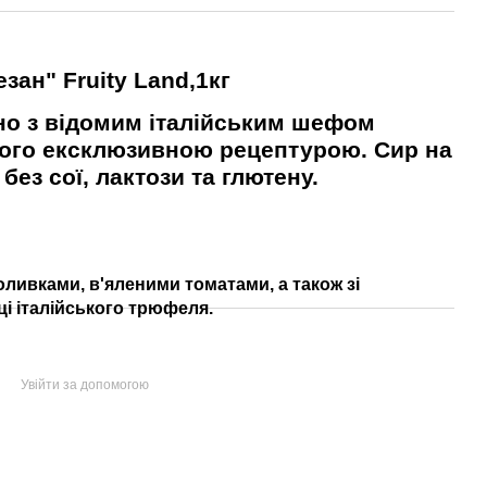
ан" Fruity Land,1кг
но з відомим італійським шефом
 його ексклюзивною рецептурою. Сир на
ез сої, лактози та глютену.
оливками, в'яленими томатами, а також зі
і італійського трюфеля.
Увійти за допомогою