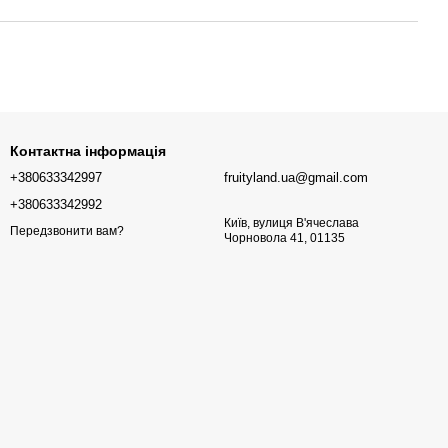
Контактна інформація
+380633342997
fruityland.ua@gmail.com
+380633342992
Київ, вулиця В'ячеслава
Передзвонити вам?
Чорновола 41, 01135