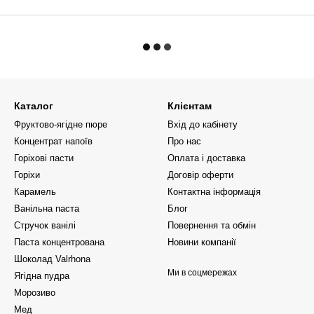
Каталог
Клієнтам
Фруктово-ягідне пюре
Вхід до кабінету
Концентрат напоїв
Про нас
Горіхові пасти
Оплата і доставка
Горіхи
Договір оферти
Карамель
Контактна інформація
Ванільна паста
Блог
Стручок ванілі
Повернення та обмін
Паста концентрована
Новини компанії
Шоколад Valrhona
Ми в соцмережах
Ягідна пудра
Морозиво
Мед