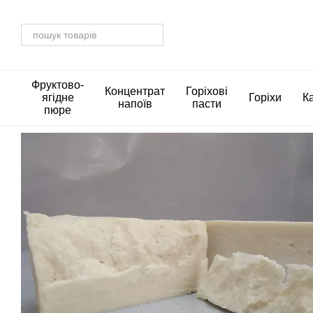
Перейти до основного контенту
Фруктово-
Концентрат
Горіхові
ягідне
Горіхи
К
напоїв
пасти
пюре