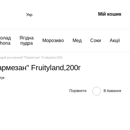
Мій кошик
Укр
олад
Ягідна
Морозиво
Мед
Соки
Акції
rhona
пудра
дий рослинний "Пармезан" Fruityland,200г
мезан" Fruityland,200г
гук
Порівняти
В бажання