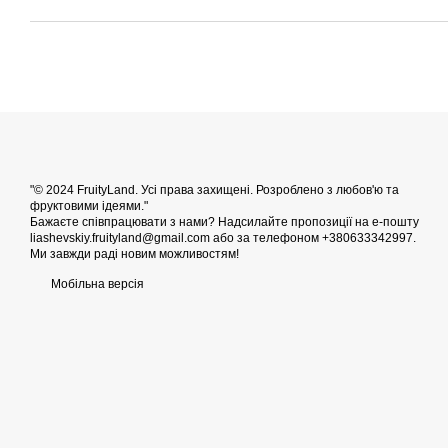
"© 2024 FruityLand. Усі права захищені. Розроблено з любов'ю та
фруктовими ідеями."
Бажаєте співпрацювати з нами? Надсилайте пропозиції на е-пошту
liashevskiy.fruityland@gmail.com або за телефоном +380633342997.
Ми завжди раді новим можливостям!
Мобільна версія