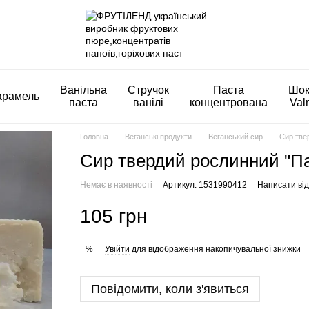
Ванільна
Стручок
Паста
Шок
арамель
паста
ванілі
концентрована
Val
Головна
Веганські продукти
Веганський сир
Сир твер
Сир твердий рослинний "Пар
Немає в наявності
Артикул: 1531990412
Написати від
105 грн
Увійти
для відображення накопичувальної знижки
%
Повідомити, коли з'явиться