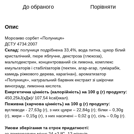
До обраного
Порівняти
Опис
Морозиво сорбет «Полуниця»
ДСТУ 4734:2007
Склад:
полуниця подрібнена 33,4%, вода питна, цукор білий
кристалічний, пюре яблучне, декстроза (глюкоза),
мальтодекстрин, концентрований сік лимона, комплекс
емульгаторів і стабілізаторів (пектин, агар-агар, гуміарабік,
камедь ріжкового дерева, карагінан), ароматизатор
«Полуниця», натуральний барвник екстракт зі шкірочки
винограду, лимонна кислота.
Енергетична цінність (калорійність) на 100 g (г) продукту:
450,25kJ(кДж)/ 107,54 kcal(ккал).
Поживна (харчова цінність) на 100 g (г) продукту:
вуглеводи - 27,63g (г), з них цукри – 22,84g (г); білки – 0,30g
(г), жири – 0,15g (г), з них насичені – 0,02 g (г), сіль – 0,0g (г).
Умови зберігання та строк придатності:
за температури мінус 24 ±2 ºС -12 місяців