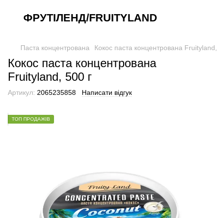
ФРУТІЛЕНД/FRUITYLAND
Паста концентрована
Кокос паста концентрована Fruityland,
Кокос паста концентрована
Fruityland, 500 г
Артикул:
2065235858
Написати відгук
ТОП ПРОДАЖІВ