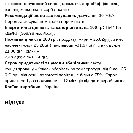
глюкозно-фруктозний сироп, ароматизатор «Раффі», сіль,
ванілін, консервант сорбат калію.
Рекомендації щодо застосування:
дозування 30-70г/кг.
Перед застосуванням треба перемішати.
Енергетична цінність та калорійність на 100 гр:
1544,85
кДж/kJ; (368,98 ккал/kcal).
Поживна цінність 100 гр.
, продукту: жири – 25,82g(г), з них
насичені жири 23,28g(г); вуглеводи –31,67 g(г), з них цукри
21,06 g(г); білки –
2,48 g(г); сіль 0,14 g(г).
Строк придатності та умови зберігання:
пасту
концентровану «Кокос» зберігати за температури від 0 до +25
0 С при відносній вологості повітря не більше 75%. Строк
придатності до споживання – 12 місяців від дати виробництва.
Країна виробник
– Україна
Відгуки