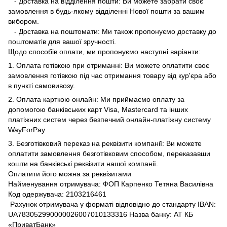
- Доставка на відділення пошти: Ви можете забрати своє
замовлення в будь-якому відділенні Нової пошти за вашим
вибором.
- Доставка на поштомати: Ми також пропонуємо доставку до
поштоматів для вашої зручності.
Щодо способів оплати, ми пропонуємо наступні варіанти:
1. Оплата готівкою при отриманні: Ви можете оплатити своє
замовлення готівкою під час отримання товару від кур'єра або
в пункті самовивозу.
2. Оплата карткою онлайн: Ми приймаємо оплату за
допомогою банківських карт Visa, Mastercard та інших
платіжних систем через безпечний онлайн-платіжну систему
WayForPay.
3. Безготівковий переказ на реквізити компанії: Ви можете
оплатити замовлення безготівковим способом, переказавши
кошти на банківські реквізити нашої компанії.
Оплатити його можна за реквізитами
Найменування отримувача: ФОП Карпенко Тетяна Василівна
Код одержувача: 2103216461
Рахунок отримувача у форматі відповідно до стандарту IBAN:
UA783052990000026007010133316 Назва банку: АТ КБ
«ПриватБанк»