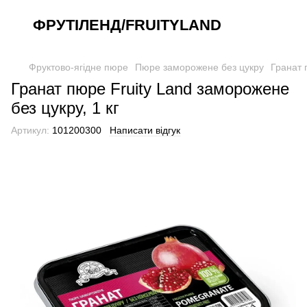
ФРУТІЛЕНД/FRUITYLAND
Фруктово-ягідне пюре
Пюре заморожене без цукру
Гранат 
Гранат пюре Fruity Land заморожене
без цукру, 1 кг
Артикул:
101200300
Написати відгук