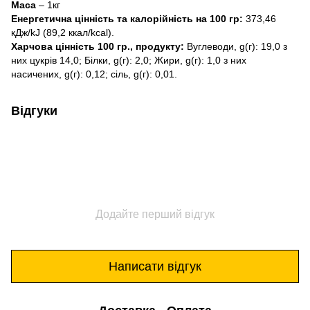
Маса
– 1кг
Енергетична цінність та калорійність на 100 гр:
373,46
кДж/kJ (89,2 ккал/kcal).
Харчова цінність 100 гр., продукту:
Вуглеводи, g(г): 19,0 з
них цукрів 14,0; Білки, g(г): 2,0; Жири, g(г): 1,0 з них
насичених, g(г): 0,12; сіль, g(г): 0,01.
Відгуки
Додайте перший відгук
Написати відгук