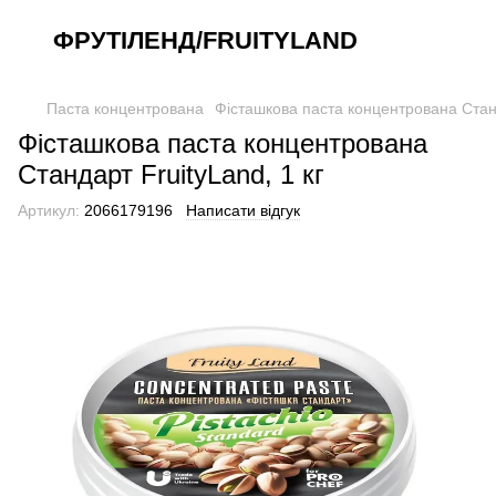
ФРУТІЛЕНД/FRUITYLAND
Паста концентрована
Фісташкова паста концентрована Станд
Фісташкова паста концентрована
Стандарт FruityLand, 1 кг
Артикул:
2066179196
Написати відгук