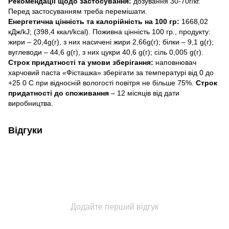
Рекомендації щодо застосування:
дозування 30-70г/кг.
Перед застосуванням треба перемішати.
Енергетична цінність та калорійність на 100 гр:
1668,02
кДж/kJ; (398,4 ккал/kcal). Поживна цінність 100 гр., продукту:
жири – 20,4g(г), з них насичені жири 2,66g(г); білки – 9,1 g(г);
вуглеводи – 44,6 g(г), з них цукри 40,6 g(г); сіль 0,005 g(г).
Строк придатності та умови зберігання:
наповнювач
харчовий паста «Фісташка» зберігати за температурі від 0 до
+25 0 С при відносній вологості повітря не більше 75%.
Строк
придатності до споживання
– 12 місяців від дати
виробництва.
Відгуки
Додайте перший відгук