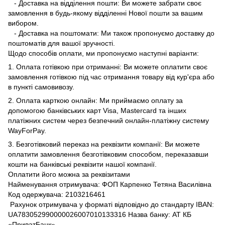
- Доставка на відділення пошти: Ви можете забрати своє
замовлення в будь-якому відділенні Нової пошти за вашим
вибором.
- Доставка на поштомати: Ми також пропонуємо доставку до
поштоматів для вашої зручності.
Щодо способів оплати, ми пропонуємо наступні варіанти:
1. Оплата готівкою при отриманні: Ви можете оплатити своє
замовлення готівкою під час отримання товару від кур'єра або
в пункті самовивозу.
2. Оплата карткою онлайн: Ми приймаємо оплату за
допомогою банківських карт Visa, Mastercard та інших
платіжних систем через безпечний онлайн-платіжну систему
WayForPay.
3. Безготівковий переказ на реквізити компанії: Ви можете
оплатити замовлення безготівковим способом, переказавши
кошти на банківські реквізити нашої компанії.
Оплатити його можна за реквізитами
Найменування отримувача: ФОП Карпенко Тетяна Василівна
Код одержувача: 2103216461
Рахунок отримувача у форматі відповідно до стандарту IBAN:
UA783052990000026007010133316 Назва банку: АТ КБ
«ПриватБанк»