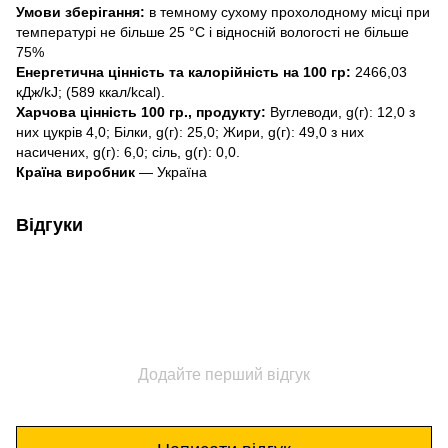
Умови зберігання:
в темному сухому прохолодному місці при
температурі не більше 25 °C і відносній вологості не більше
75%
Енергетична цінність та калорійність на 100 гр:
2466,03
кДж/kJ; (589 ккал/kcal).
Харчова цінність 100 гр., продукту:
Вуглеводи, g(г): 12,0 з
них цукрів 4,0; Білки, g(г): 25,0; Жири, g(г): 49,0 з них
насичених, g(г): 6,0; сіль, g(г): 0,0.
Країна виробник
— Україна
Відгуки
Додайте перший відгук