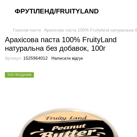
ФРУТІЛЕНД/FRUITYLAND
Горіхові пасти
Арахісова паста 100% Fruityland натуральна б
Арахісова паста 100% FruityLand
натуральна без добавок, 100г
Артикул:
1525964012
Написати відгук
ТОП ПРОДАЖІВ