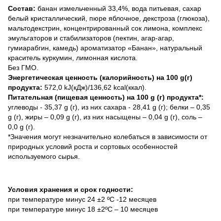
Состав:
банан измельченный 33,4%, вода питьевая, сахар
белый кристаллический, пюре яблочное, декстроза (глюкоза),
мальтодекстрин, концентрированный сок лимона, комплекс
эмульгаторов и стабилизаторов (пектин, агар-агар,
гумиарабгин, камедь) ароматизатор «Банан», натуральный
краситель куркумин, лимонная кислота.
Без ГМО.
Энергетическая ценность (калорийность) на 100 g(г)
продукта:
572,0 kJ(кДж)/136,62 kcal(ккал).
Питательная (пищевая ценность) на 100 g (г) продукта*:
углеводы - 35,37 g (г), из них сахара - 28,41 g (г); белки – 0,35
g (г), жиры – 0,09 g (г), из них насыщены – 0,04 g (г), соль –
0,0 g (г).
*Значения могут незначительно колебаться в зависимости от
природных условий роста и сортовых особенностей
используемого сырья.
Условия хранения и срок годности:
при температуре минус 24 ±2 ºС -12 месяцев
при температуре минус 18 ±2ºС – 10 месяцев